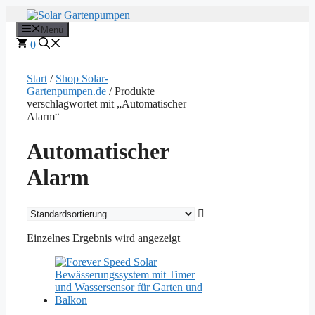
Zum
Inhalt
Menü
springen
0
Start
/
Shop Solar-
Gartenpumpen.de
/ Produkte
verschlagwortet mit „Automatischer
Alarm“
Automatischer
Alarm
Einzelnes Ergebnis wird angezeigt