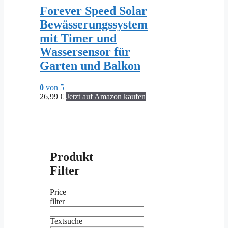
Forever Speed Solar
Bewässerungssystem
mit Timer und
Wassersensor für
Garten und Balkon
0
von 5
26,99
€
Jetzt auf Amazon kaufen
Produkt
Filter
Price
filter
Textsuche