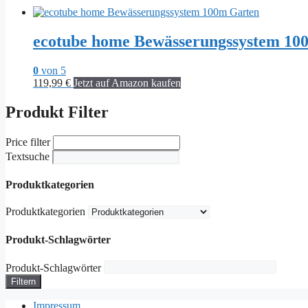
ecotube home Bewässerungssystem 10
0
von 5
119,99
€
Jetzt auf Amazon kaufen
Produkt Filter
Price filter
Textsuche
Produktkategorien
Produktkategorien
Produkt-Schlagwörter
Produkt-Schlagwörter
Filtern
Impressum