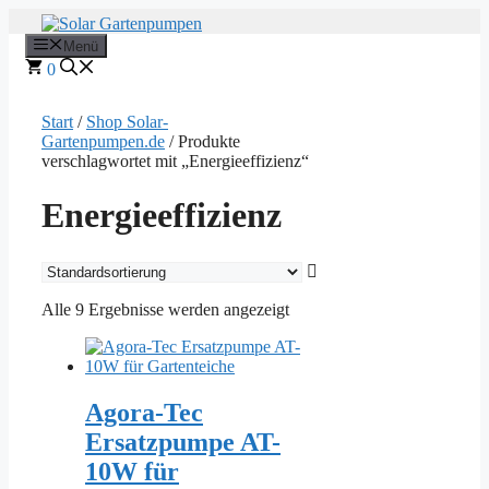
Zum
Inhalt
Menü
springen
0
Start
/
Shop Solar-
Gartenpumpen.de
/ Produkte
verschlagwortet mit „Energieeffizienz“
Energieeffizienz
Alle 9 Ergebnisse werden angezeigt
Agora-Tec
Ersatzpumpe AT-
10W für