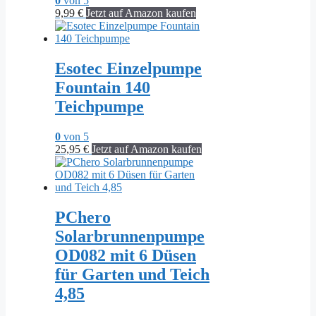
0
von 5
9,99
€
Jetzt auf Amazon kaufen
Esotec Einzelpumpe
Fountain 140
Teichpumpe
0
von 5
25,95
€
Jetzt auf Amazon kaufen
PChero
Solarbrunnenpumpe
OD082 mit 6 Düsen
für Garten und Teich
4,85