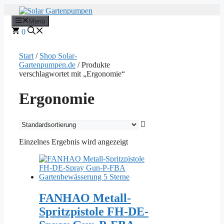
Zum
Inhalt
Menü
springen
0
Start
/
Shop Solar-
Gartenpumpen.de
/ Produkte
verschlagwortet mit „Ergonomie“
Ergonomie
Einzelnes Ergebnis wird angezeigt
FANHAO Metall-
Spritzpistole FH-DE-