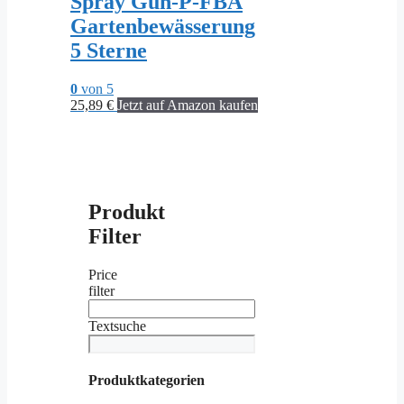
Spray Gun-P-FBA
Gartenbewässerung
5 Sterne
0
von 5
25,89
€
Jetzt auf Amazon kaufen
Produkt
Filter
Price
filter
Textsuche
Produktkategorien