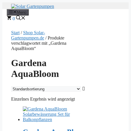
Zum
Inhalt
Menü
springen
0
Start
/
Shop Solar-
Gartenpumpen.de
/ Produkte
verschlagwortet mit „Gardena
AquaBloom“
Gardena
AquaBloom
Einzelnes Ergebnis wird angezeigt