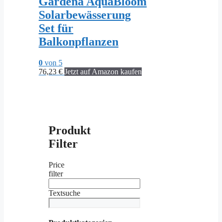
Gardena AquaBloom
Solarbewässerung
Set für
Balkonpflanzen
0
von 5
76,23
€
Jetzt auf Amazon kaufen
Produkt
Filter
Price
filter
Textsuche