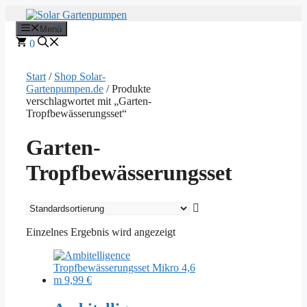
Zum
Inhalt
Menü
springen
0
Start
/
Shop Solar-
Gartenpumpen.de
/ Produkte
verschlagwortet mit „Garten-
Tropfbewässerungsset“
Garten-
Tropfbewässerungsset
Einzelnes Ergebnis wird angezeigt