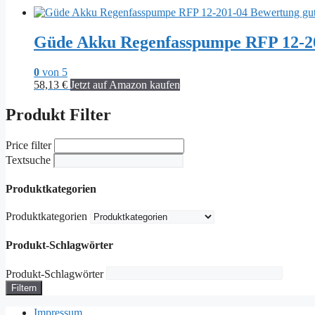
Güde Akku Regenfasspumpe RFP 12-20
0
von 5
58,13
€
Jetzt auf Amazon kaufen
Produkt Filter
Price filter
Textsuche
Produktkategorien
Produktkategorien
Produkt-Schlagwörter
Produkt-Schlagwörter
Filtern
Impressum