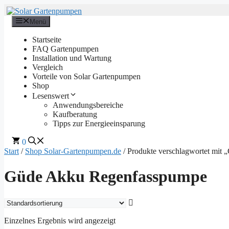
Zum
Inhalt
Menü
springen
Startseite
FAQ Gartenpumpen
Installation und Wartung
Vergleich
Vorteile von Solar Gartenpumpen
Shop
Lesenswert
Anwendungsbereiche
Kaufberatung
Tipps zur Energieeinsparung
0
Start
/
Shop Solar-Gartenpumpen.de
/ Produkte verschlagwortet mi
Güde Akku Regenfasspumpe
Einzelnes Ergebnis wird angezeigt