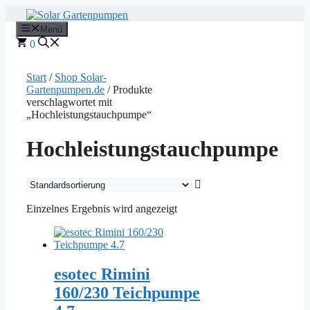
Zum
Inhalt
Menü
springen
0
Start
/
Shop Solar-
Gartenpumpen.de
/ Produkte
verschlagwortet mit
„Hochleistungstauchpumpe“
Hochleistungstauchpumpe
Einzelnes Ergebnis wird angezeigt
esotec Rimini
160/230 Teichpumpe