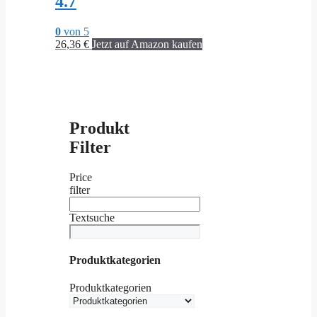
4.7
0
von 5
26,36
€
Jetzt auf Amazon kaufen
Produkt
Filter
Price
filter
Textsuche
Produktkategorien
Produktkategorien