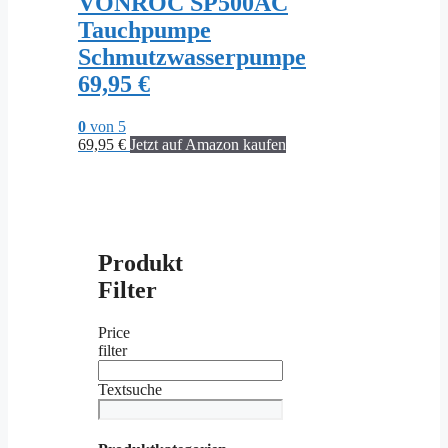
VONROC SP500AC
Tauchpumpe
Schmutzwasserpumpe
69,95 €
0
von 5
69,95
€
Jetzt auf Amazon kaufen
Produkt
Filter
Price
filter
Textsuche