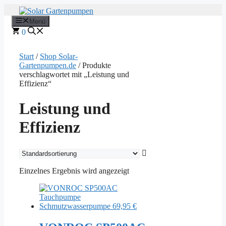
Zum
Inhalt
Menü
springen
0
Start
/
Shop Solar-
Gartenpumpen.de
/ Produkte
verschlagwortet mit „Leistung und
Effizienz“
Leistung und
Effizienz
Einzelnes Ergebnis wird angezeigt