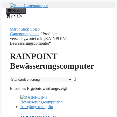
Zum
Inhalt
Menü
springen
0
Start
/
Shop Solar-
Gartenpumpen.de
/ Produkte
verschlagwortet mit „RAINPOINT
Bewässerungscomputer“
RAINPOINT
Bewässerungscomputer
Einzelnes Ergebnis wird angezeigt