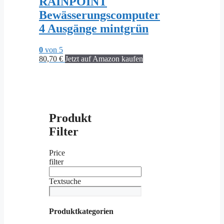
RAINPOINT
Bewässerungscomputer
4 Ausgänge mintgrün
0
von 5
80,70
€
Jetzt auf Amazon kaufen
Produkt
Filter
Price
filter
Textsuche
Produktkategorien