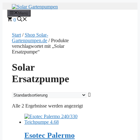
Zum
Inhalt
Menü
springen
0
Start
/
Shop Solar-
Gartenpumpen.de
/ Produkte
verschlagwortet mit „Solar
Ersatzpumpe“
Solar
Ersatzpumpe
Alle 2 Ergebnisse werden angezeigt
Esotec Palermo