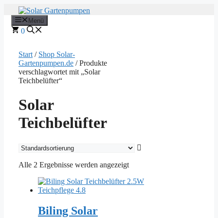
Zum
Inhalt
Menü
springen
0
Start
/
Shop Solar-
Gartenpumpen.de
/ Produkte
verschlagwortet mit „Solar
Teichbelüfter“
Solar
Teichbelüfter
Alle 2 Ergebnisse werden angezeigt
Biling Solar