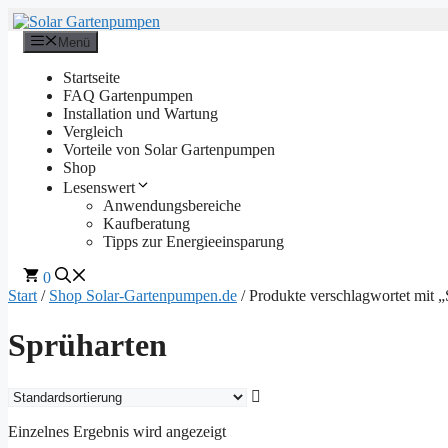
Zum
Inhalt
Menü
springen
Startseite
FAQ Gartenpumpen
Installation und Wartung
Vergleich
Vorteile von Solar Gartenpumpen
Shop
Lesenswert
Anwendungsbereiche
Kaufberatung
Tipps zur Energieeinsparung
0
Start
/
Shop Solar-Gartenpumpen.de
/ Produkte verschlagwortet mit 
Sprüharten
Einzelnes Ergebnis wird angezeigt