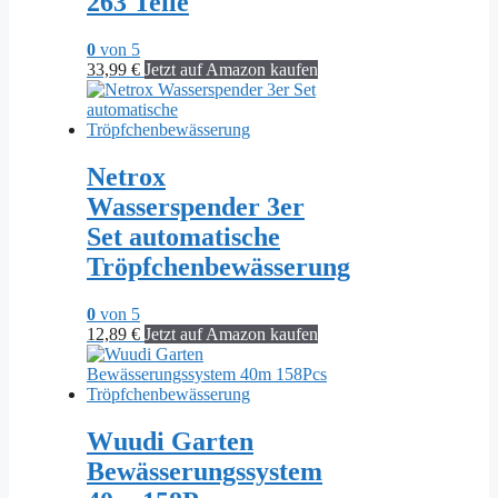
263 Teile
0
von 5
33,99
€
Jetzt auf Amazon kaufen
Netrox
Wasserspender 3er
Set automatische
Tröpfchenbewässerung
0
von 5
12,89
€
Jetzt auf Amazon kaufen
Wuudi Garten
Bewässerungssystem