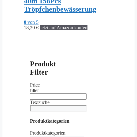
40m 158Pcs
Tröpfchenbewässerung
0
von 5
18,29
€
Jetzt auf Amazon kaufen
Produkt
Filter
Price
filter
Textsuche
Produktkategorien
Produktkategorien