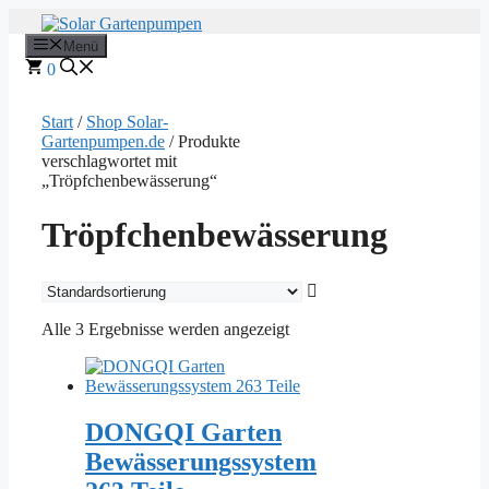
Zum
Inhalt
Menü
springen
0
Start
/
Shop Solar-
Gartenpumpen.de
/ Produkte
verschlagwortet mit
„Tröpfchenbewässerung“
Tröpfchenbewässerung
Alle 3 Ergebnisse werden angezeigt
DONGQI Garten
Bewässerungssystem