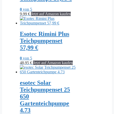
0
von 5
9,99
€
Jetzt auf Amazon kaufen
Esotec Rimini Plus
Teichpumpenset
57,99 €
0
von 5
48,95
€
Jetzt auf Amazon kaufen
esotec Solar
Teichpumpenset 25
650
Gartenteichpumpe
4.73