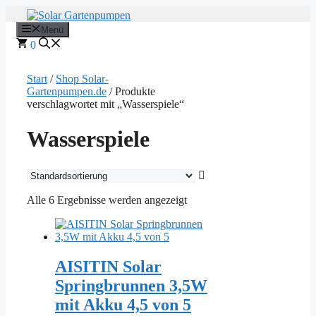
Zum
Inhalt
Menü
springen
0
Start
/
Shop Solar-
Gartenpumpen.de
/ Produkte
verschlagwortet mit „Wasserspiele“
Wasserspiele
Alle 6 Ergebnisse werden angezeigt
AISITIN Solar
Springbrunnen 3,5W
mit Akku 4,5 von 5