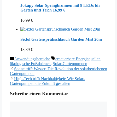
Jokapy Solar Springbrunnen mit 8 LEDs für
Garten und Teich 16,99 €
16,99
€
Sixtol Gartensprühschlauch Garden Mist 20m
13,39
€
Kategorien
Schlagwörter
Anwendungsbereiche
erneuerbare Energiequellen
,
ökologische Fußabdruck
,
Solar-Gartenpumpen
Sonne trifft Wasser: Die Revolution der solarbetriebenen
Gartenpumpen
High-Tech trifft Nachhaltigkeit: Wie Solar-
Gartenpumpen die Zukunft gestalten
Schreibe einen Kommentar
Kommentar