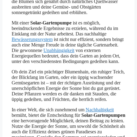
die Blumen sich genährt durch natürliches Quellwasser
ausbreiten und deine Gemüse- und Obstgärten
sonnengetränkt gedeihen und erblühen.
Mit einer
Solar-Gartenpumpe
ist es möglich,
beeindruckende Ergebnisse zu erzielen, während du im
Einklang mit der Natur arbeitest. Das nachhaltige
Bewässerungssystem
ist nicht nur effizient, sondern bringt
auch eine Menge Freude in deine tägliche Gartenarbeit.
Die gewonnene
Unabhängigkeit
von externen
Energiequellen bedeutet, dass dein Garten an jedem Ort,
unter den verschiedensten Bedingungen gedeihen kann.
Ob dein Ziel ein prächtiger Blumenhain, ein ruhiger Teich,
der Blickfang im Garten, oder ein üppig wachsender
Gemüsegarten ist – mit der richtigen Ausrüstung und der
unerschöpflichen Energie der Sonne bist du gut gerüstet.
Deine Pflanzen werden es dir danken mit Stauden, die
üppig gedeihen, und Früchten, die herrlich reifen.
In einer Welt, die sich zunehmend um
Nachhaltigkeit
bemüht, bietet die Entscheidung für
Solar-Gartenpumpen
eine hervorragende Möglichkeit, deinen Beitrag zu leisten.
Nutze die Energie der Sonne, um sowohl die Schönheit als
auch die Effizienz deines grünen Paradieses zu