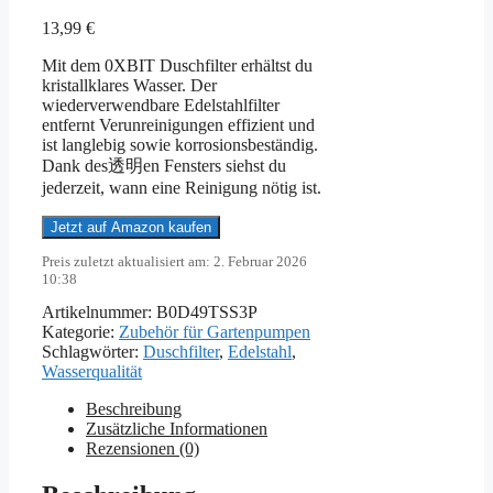
13,99
€
Mit dem 0XBIT Duschfilter erhältst du
kristallklares Wasser. Der
wiederverwendbare Edelstahlfilter
entfernt Verunreinigungen effizient und
ist langlebig sowie korrosionsbeständig.
Dank des透明en Fensters siehst du
jederzeit, wann eine Reinigung nötig ist.
Jetzt auf Amazon kaufen
Preis zuletzt aktualisiert am: 2. Februar 2026
10:38
Artikelnummer:
B0D49TSS3P
Kategorie:
Zubehör für Gartenpumpen
Schlagwörter:
Duschfilter
,
Edelstahl
,
Wasserqualität
Beschreibung
Zusätzliche Informationen
Rezensionen (0)