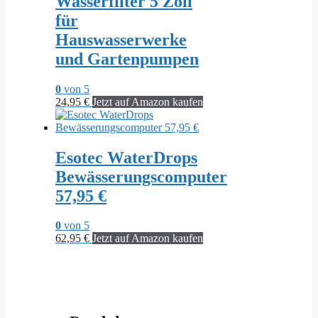
Wasserfilter 5 Zoll
für
Hauswasserwerke
und Gartenpumpen
0
von 5
24,95
€
Jetzt auf Amazon kaufen
Esotec WaterDrops
Bewässerungscomputer
57,95 €
0
von 5
62,95
€
Jetzt auf Amazon kaufen