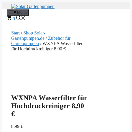
Zum
Inhalt
Menü
springen
0
Start
/
Shop Solar-
Gartenpumpen.de
/
Zubehör für
Gartenpumpen
/ WXNPA Wasserfilter
für Hochdruckreiniger 8,90 €
WXNPA Wasserfilter für
Hochdruckreiniger 8,90
€
8,99
€