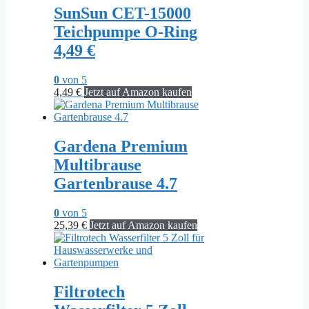
SunSun CET-15000
Teichpumpe O-Ring
4,49 €
0
von 5
4,49
€
Jetzt auf Amazon kaufen
Gardena Premium
Multibrause
Gartenbrause 4.7
0
von 5
25,39
€
Jetzt auf Amazon kaufen
Filtrotech